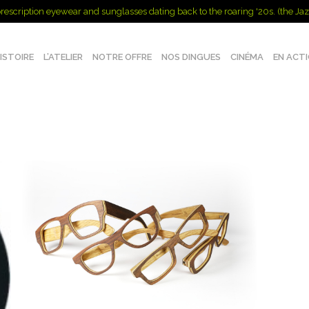
rescription eyewear and sunglasses dating back to the roaring '20s. (the Jaz
ISTOIRE
L’ATELIER
NOTRE OFFRE
NOS DINGUES
CINÉMA
EN ACT