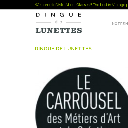
Welcome to Wild About Glasses !! The best in Vintage p
NOTRE H
DINGUE DE LUNETTES