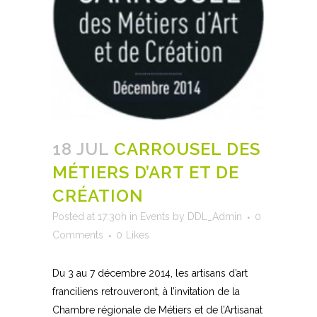
18 JUL
CARROUSEL DES
MÉTIERS D’ART ET DE
CRÉATION
Posted at 17:30h
in
Events
by
DDL_Admin
0
Comments
0
Likes
Du 3 au 7 décembre 2014, les artisans d’art
franciliens retrouveront, à l’invitation de la
Chambre régionale de Métiers et de l’Artisanat