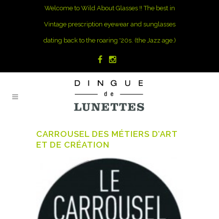
Welcome to Wild About Glasses !! The best in
Vintage prescription eyewear and sunglasses
dating back to the roaring '20s. (the Jazz age.)
CARROUSEL DES MÉTIERS D’ART
ET DE CRÉATION